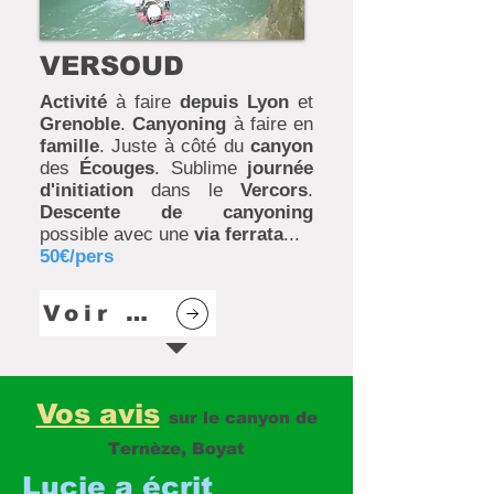
VERSOUD
Activité
à faire
depuis Lyon
et
Grenoble
.
Canyoning
à faire en
famille
. Juste à côté du
canyon
des
Écouges
. Sublime
journée
d'initiation
dans le
Vercors
.
Descente de canyoning
possible avec une
via ferrata
...
50€/pers
Voir plus
Vos avis
sur le canyon de
Ternèze, Boyat
Lucie a écrit