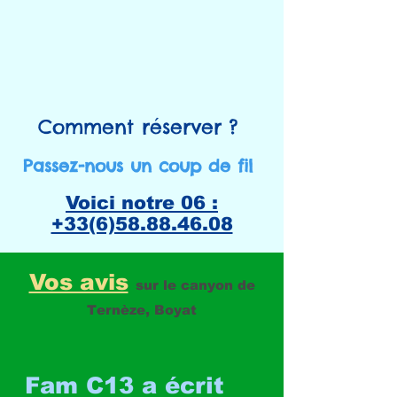
Comment réserver ? ​
Passez-nous un coup de fil ​
Voici notre 06 :
+33(6)58.88.46.08
Vos avis
sur le canyon de
Ternèze, Boyat
Fam C13 a écrit