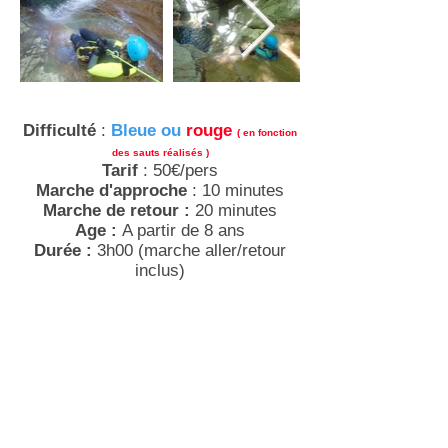
Difficulté
:
Bleue ou
rouge
( en fonction
des sauts réalisés )
Tarif
: 50€/pers
Marche d'approche
: 10 minutes
Marche de retour :
20 minutes
Age :
A partir de 8 ans
Durée :
3h00 (marche aller/retour
inclus)