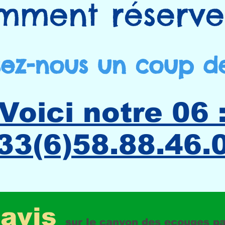
ment réserver
ez-nous un coup de 
Voici notre 06 
33(6)58.88.46.
 avis
sur le canyon des ecouges pa