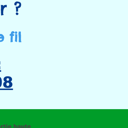
 ? ​
fil ​
:
08
rtie haute